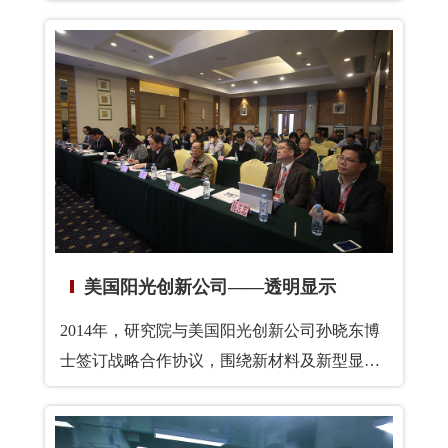
院高压物理研究所成立于1972年。过去20年，
高压所在第三代半导体材料GaN和相关化合物
的研究上取得了举世瞩目的成就，是GaN体材
料合成的国际领头羊。访问期间，北京大学东
莞光电研究院与波兰科学院高压物理研究所签
订了学术合作备忘录，提出将促进各方的学术
和研究活动，教师与教研人员的交流和学生交
流，符合双方利益的信息和研究资源交流，合
作研究、联合座谈会、联合技术开发等活动，
促进科学技术领域学术合作的共同意愿，以推
美国阳光创新公司——透明显示
进学术进步。
2014年，研究院与美国阳光创新公司孙晓东博
士签订战略合作协议，围绕新材料及新型显示
等方向进行合作。双方通过合作，增强产学研
合作，形成优势互补，推进广东省高端半导体