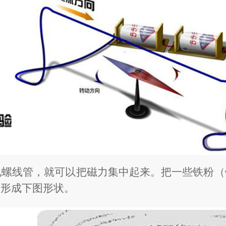
电螺线管，就可以把磁力集中起来。把一些铁粉（
用形成下图形状。