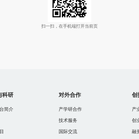
扫一扫，在手机端打开当前页
与科研
对外合作
创
台简介
产学研合作
产
技术服务
创
目
国际交流
融