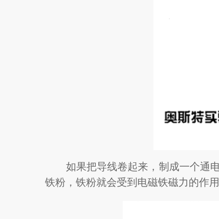
如果把导线卷起来，制成一个通
铁粉，铁粉就会受到电磁铁磁力的作