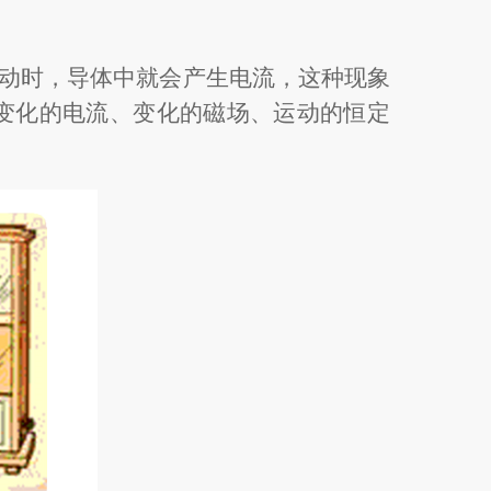
动时，导体中就会产生电流，这种现象
变化的电流、变化的磁场、运动的恒定