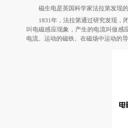
磁生电是英国科学家法拉第发现
1831
年，法拉第通过研究发现，
叫电磁感应现象，产生的电流叫做感
电流、运动的磁铁、在磁场中运动的