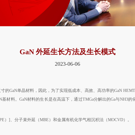
GaN 外延生长方法及生长模式
2023-06-06
尺寸的
GaN
单晶材料，因此，为了实现低成本、高效、高功率的
GaN HEMT
N
基材料。
GaN
材料的生长是在高温下，通过
TMGa
分解出的
Ga
与
NH3
的
PE
）
]
、分子束外延（
MBE
）和金属有机化学气相沉积法（
MOCVD
）
。