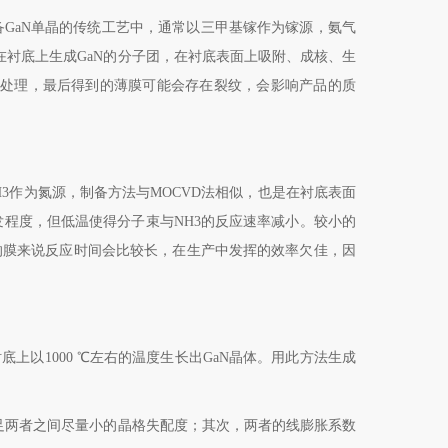
备
GaN
单晶的传统工艺中，通常以三甲基镓作为镓源，氨气
在衬底上生成
GaN
的分子团，在衬底表面上吸附、成核、生
处理，最后得到的薄膜可能会存在裂纹，会影响产品的质
H3
作为氮源，制备方法与
MOCVD
法相似，也是在衬底表面
发程度，但低温使得分子束与
NH3
的反应速率减小。较小的
的膜来说反应时间会比较长，在生产中发挥的效率欠佳，因
衬底上以
1000
℃左右的温度生长出
GaN
晶体。用此方法生成
足两者之间尽量小的晶格失配度；其次，两者的线膨胀系数