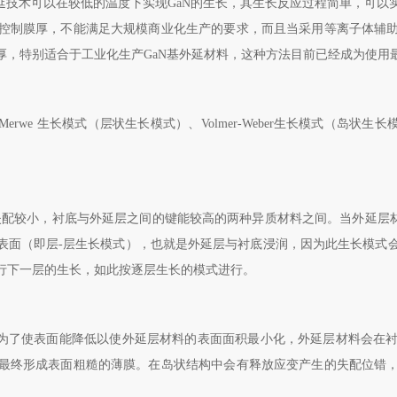
延技术可以在较低的温度下实现
GaN
的生长，其生长反应过程简单，可以
控制膜厚，不能满足大规模商业化生产的要求，而且当采用等离子体辅
厚，特别适合于工业化生产
GaN
基外延材料，这种方法目前已经成为使用
r Merwe
生长模式（层状生长模式）、
Volmer-Weber
生长模式（岛状生长
配较小，衬底与外延层之间的键能较高的两种异质材料之间。当外延层
表面（即层
-
层生长模式），也就是外延层与衬底浸润，因为此生长模式
行下一层的生长，如此按逐层生长的模式进行。
为了使表面能降低以使外延层材料的表面面积最小化，外延层材料会在
最终形成表面粗糙的薄膜。在岛状结构中会有释放应变产生的失配位错