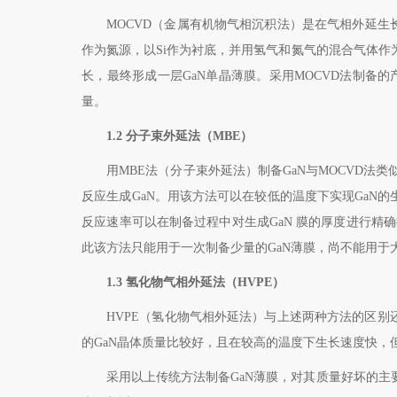
MOCVD
（金属有机物气相沉积法）是在气相外延生
作为氮源，以
Si
作为衬底，并用氢气和氮气的混合气体作
长，最终形成一层
GaN
单晶薄膜。采用
MOCVD
法制备的
量。
1.2
分子束外延法（
MBE
）
用
MBE
法（分子束外延法）制备
GaN
与
MOCVD
法类
反应生成
GaN
。用该方法可以在较低的温度下实现
GaN
的
反应速率可以在制备过程中对生成
GaN
膜的厚度进行精确
此该方法只能用于一次制备少量的
GaN
薄膜，尚不能用于
1.3
氢化物气相外延法（
HVPE
）
HVPE
（氢化物气相外延法）与上述两种方法的区别
的
GaN
晶体质量比较好，且在较高的温度下生长速度快，
采用以上传统方法制备
GaN
薄膜，对其质量好坏的主