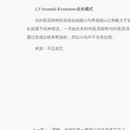
2.3 Stranski-Krastanow
生长模式
当外延层材料的表面自由能σ
f
与界面能σ
i
之和略大于
长就属于此种情况。一开始生长时外延层材料与衬底浸润
通过形成位错来释放的，所以小岛中不含有位错。
来源：不忘初芯
上一篇：
「图解」如何打造一颗第三代半导体芯片？