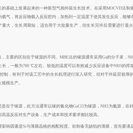
长的基础上发展起来的一种新型气相外延生长技术。在采用
MOCVD
法制
为载气，将反应物载入反应腔内，加热到一定温度下使其发生反应，能够
产量大，生长周期短，适合用于大批量生产，但生长完毕后需要进行退火
似，主要的区别在于镓源的不同。
MBE
法的镓源通常采用
Ga
的分子束，
N
生长，一般为
700
℃左右。较低的温度可以有效减少反应设备中
NH3
的挥
控制，有利于对该工艺中的生长机理进行深入研究，但对于外延层较厚
大规模生产。
还是在于镓源，此方法通常以镓的氯化物
GaCl3
为镓源，
NH3
为氮源，在
但高温反应对生产设备，生产成本和技术要求都比较高。
要影响因素是
Si
与薄膜晶格的相配程度。欲制备无缺陷的薄膜，首先要满