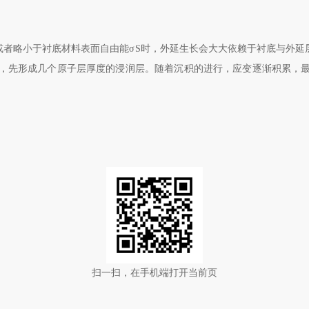
或者略小于衬底材料表面自由能σ
S
时，外延生长会大大依赖于衬底与外延
，先形成几个原子层厚度的浸润层。随着沉积的进行，应变逐渐积累，
扫一扫，在手机端打开当前页