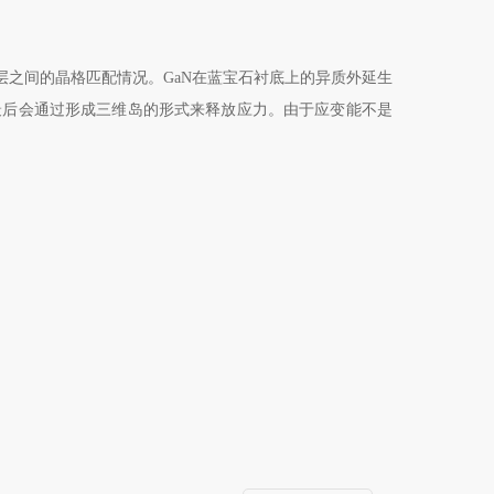
层之间的晶格匹配情况。
GaN
在蓝宝石衬底上的异质外延生
最后会通过形成三维岛的形式来释放应力。由于应变能不是