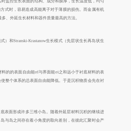
实时监控生长表面的结构、成分和膜厚，生长温度低，均匀
助方式时，容易造成高能离子对于薄膜的损伤。而金属有机
最多、外延生长材料和器件质量最高的方法。
模式）和
Stranski-Krastanow
生长模式（先层状生长再岛状生
材料的的表面自由能σ
f
与界面能σ
i
之和远小于衬底材料的表
会使整个体系的总表面自由能降低。于是沉积物质会先在衬
衬底表面形成许多三维小岛。随着外延层材料沉积的继续进
，岛与岛之间存在着小角度的取向差别，在彼此汇聚时会产