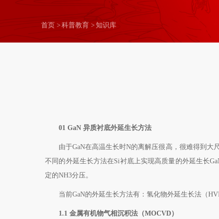
首页
>
科普教育
>
知识库
01 GaN
异质衬底外延生长方法
由于
GaN
在高温生长时
N
的离解压很高，很难得到大
不同的外延生长方法在
Si
衬底上实现高质量的外延生长
Ga
定的
NH3
分压。
当前
GaN
的外延生长方法有：氢化物外延生长法（
HV
1.1
金属有机物气相沉积法（
MOCVD
）