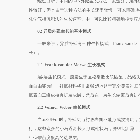
经过分析了不同的
GaN
外延生长方法，虽然分子束外
性较好，但是由于这种方法的生长速率较慢，可以精确地
化学气相沉积法的生长速率适中，可以比较精确地控制膜
02
异质外延生长的基本模式
一般来讲，异质外延有三种生长模式：
Frank-van de
长）
。
2.1 Frank-van der Merwe
生长模式
层
-
层生长模式一般发生于晶格常数比较匹配，晶格失
面自由能σ
s
时，衬底材料将非常强烈地趋于完全覆盖衬底
底表面二维成核再扩展成层，然后在一层生长结束后再进
2.2 Volmer-Weber
生长模式
当σ
s<
σ
f+
σ
i
时，外延层与衬底表面不能形成浸润层，
行，这些众多的小岛逐渐长大形成柱状岛，并彼此汇聚，
生位错密度很高的边界层。