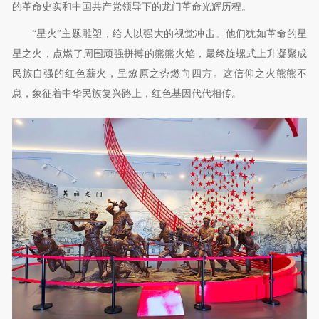
的革命史实和中国共产党领导下的龙门革命光辉历程。
“星火”主题雕塑，给人以强大的视觉冲击。他们犹如革命的星
星之火，点燃了周围顽强拼搏的熊熊火焰，最终旋螺式上升凝聚成
民族自强的红色薪火，呈燎原之势燃向四方。这信仰之火熊熊不
息，象征着中华民族复兴路上，红色基因代代相传。